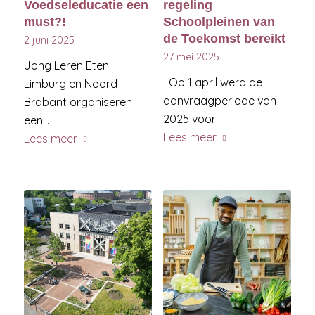
Voedseleducatie een
regeling
must?!
Schoolpleinen van
de Toekomst bereikt
2 juni 2025
27 mei 2025
Jong Leren Eten
Op 1 april werd de
Limburg en Noord-
aanvraagperiode van
Brabant organiseren
2025 voor…
een…
Lees meer
Lees meer