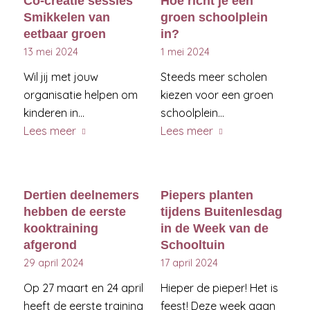
Co-creatie sessies
Hoe richt je een
Smikkelen van
groen schoolplein
eetbaar groen
in?
13 mei 2024
1 mei 2024
Wil jij met jouw
Steeds meer scholen
organisatie helpen om
kiezen voor een groen
kinderen in…
schoolplein…
Lees meer
Lees meer
Dertien deelnemers
Piepers planten
hebben de eerste
tijdens Buitenlesdag
kooktraining
in de Week van de
afgerond
Schooltuin
29 april 2024
17 april 2024
Op 27 maart en 24 april
Hieper de pieper! Het is
heeft de eerste training
feest! Deze week gaan