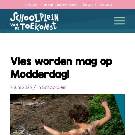
nieuws
ervaringsverhalen
kaart
contact
Vies worden mag op
Modderdag!
/
7 juni 2023
in
Schoolplein