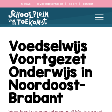
nieuws
ervaringsverhalen
kaart
contact
Voedselwijs
Voortgezet
Onderwijs in
Noordoost-
Brabant
Waar komt ons voedsel vandaan? Wat is gezond