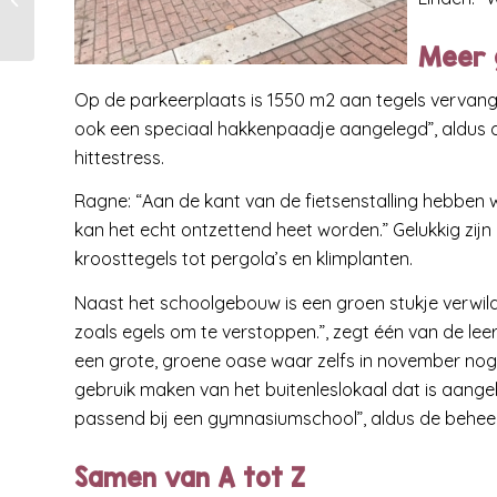
Praktijkonderwijs –
Waalwijk
Meer 
Op de parkeerplaats is 1550 m2 aan tegels vervan
ook een speciaal hakkenpaadje aangelegd”, aldus d
hittestress.
Ragne: “Aan de kant van de fietsenstalling hebben w
kan het echt ontzettend heet worden.” Gelukkig zij
kroosttegels tot pergola’s en klimplanten.
Naast het schoolgebouw is een groen stukje verwilde
zoals egels om te verstoppen.”, zegt één van de leer
een grote, groene oase waar zelfs in november nog s
gebruik maken van het buitenleslokaal dat is aangele
passend bij een gymnasiumschool”, aldus de beheer
Samen van A tot Z