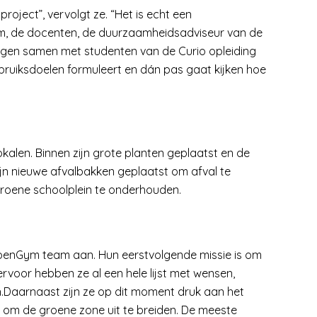
roject”, vervolgt ze. “Het is echt een
, de docenten, de duurzaamheidsadviseur van de
ingen samen met studenten van de Curio opleiding
ebruiksdoelen formuleert en dán pas gaat kijken hoe
okalen. Binnen zijn grote planten geplaatst en de
jn nieuwe afvalbakken geplaatst om afval te
groene schoolplein te onderhouden.
GroenGym team aan. Hun eerstvolgende missie is om
rvoor hebben ze al een hele lijst met wensen,
n.Daarnaast zijn ze op dit moment druk aan het
 om de groene zone uit te breiden. De meeste