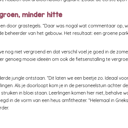
groen, minder hitte
gen door grastegels. “Daar was nogal wat commentaar op, w
e beheerder van het gebouw. Het resultaat: een groene park
e nog niet vergroend en dat verschil voel je goed in de zome
n er genoeg mooie ideeën om ook de fietsenstalling te vergro
rde jungle ontstaan. “Dit laten we een beetje zo. Ideaal voor
lingen. Als je doorloopt kom je in de personeelstuin achter de
truiken in bloei staan. Leerlingen komen hier niet, behalve 
gd in de vorm van een heus amfitheater. “Helemaal in Griekse 
der.