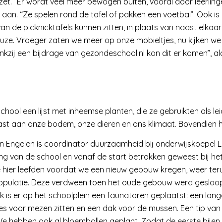
zet. “Er wordt veel meer bewogen buiten, vooral door leerling
an. “Ze spelen rond de tafel of pakken een voetbal”. Ook is
an de picknicktafels kunnen zitten, in plaats van naast elkaar
uze. Vroeger zaten we meer op onze mobieltjes, nu kijken we 
zij een bijdrage van gezondeschool.nl kon dit er komen”, ald
ol een lijst met inheemse planten, die ze gebruikten als le
st aan onze bodem, onze dieren en ons klimaat. Bovendien h
 Engelen is coördinator duurzaamheid bij onderwijskoepel Libr
ing van de school en vanaf de start betrokken geweest bij het
e hier leefden voordat we een nieuw gebouw kregen, weer te
pulatie. Deze verdween toen het oude gebouw werd gesloopt
 is er op het schoolplein een faunatoren geplaatst: een la
es voor mezen zitten en een dak voor de mussen. Een tip va
We hebben ook al bloembollen geplant. Zodat de eerste bijen 