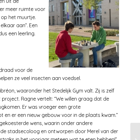
en uit de
 er meer ruimte voor
 op het muurtje.
elkaar aan”. Een
us een leerling.
idraad voor de
elpen ze veel insecten aan voedsel.
éon, waaronder het Stedelijk Gym valt. Zij is zelf
 project. Ragne vertelt: “We willen graag dat de
rugkomen. Er was vroeger een grote
 en er een nieuw gebouw voor in de plaats kwam.”
nggekoesterde wens, waarin onder andere
n de stadsecoloog en ontworpen door Merel van der
straks in het voorjaar meteen wat te eten hebben!”