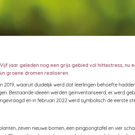
ijf jaar geleden nog een grijs gebied vol hittestress, nu
hun groene dromen realiseren.
 in 2019, waaruit duidelijk werd dat leerlingen behoefte had
en. Bestaande ideeën werden geïnventariseerd, er werd geb
evraagd en in februari 2022 werd symbolisch de eerste steen
 planten, zeven nieuwe bomen, een pingpongtafel en vier schaa