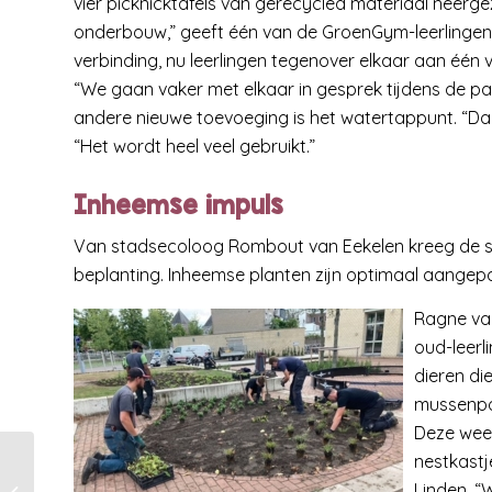
vier picknicktafels van gerecycled materiaal neerge
onderbouw,” geeft één van de GroenGym-leerlingen a
verbinding, nu leerlingen tegenover elkaar aan één v
“We gaan vaker met elkaar in gesprek tijdens de pa
andere nieuwe toevoeging is het watertappunt. “Dank
“Het wordt heel veel gebruikt.”
Inheemse impuls
Van stadsecoloog Rombout van Eekelen kreeg de scho
beplanting. Inheemse planten zijn optimaal aangepa
Ragne van
oud-leerl
dieren di
mussenpo
Deze week
nestkastj
Een groen
schoolplein voor MET
Linden. “