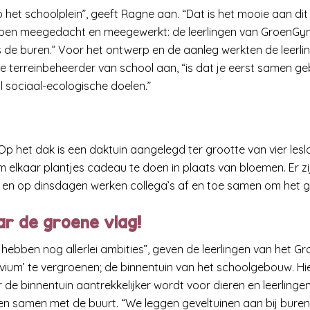
 het schoolplein”, geeft Ragne aan. “Dat is het mooie aan dit p
ben meegedacht en meegewerkt: de leerlingen van GroenGym
s de buren.” Voor het ontwerp en de aanleg werkten de leerl
 de terreinbeheerder van school aan, “is dat je eerst samen g
l sociaal-ecologische doelen.”
Op het dak is een daktuin aangelegd ter grootte van vier lesl
elkaar plantjes cadeau te doen in plaats van bloemen. Er zi
en en op dinsdagen werken collega’s af en toe samen om het 
ar de groene vlag!
hebben nog allerlei ambities”, geven de leerlingen van het 
uvium’ te vergroenen; de binnentuin van het schoolgebouw. Hie
de binnentuin aantrekkelijker wordt voor dieren en leerlinge
n samen met de buurt. “We leggen geveltuinen aan bij buren