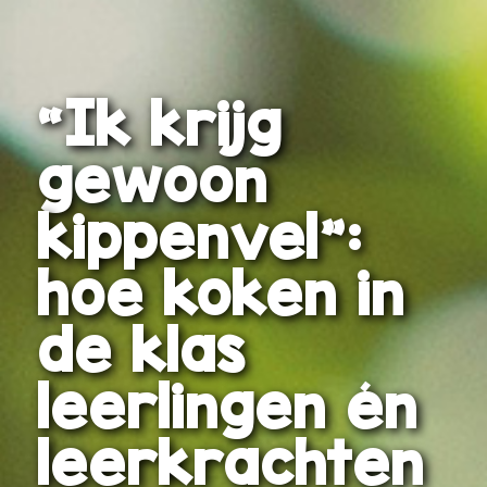
“Ik krijg
gewoon
kippenvel”:
hoe koken in
de klas
leerlingen én
leerkrachten