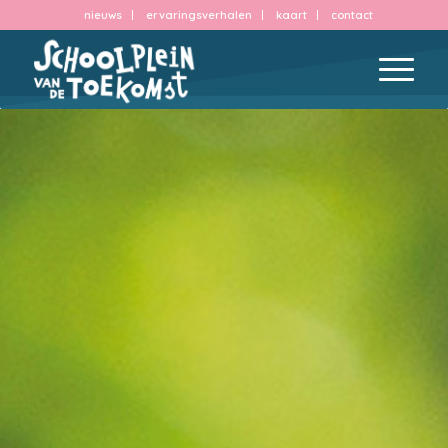
nieuws
ervaringsverhalen
kaart
contact