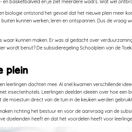
- en basketbalveld en je ziet meerdere wadi’s. Wat wel ontbra
n biologie ontstond het gevoel dat het nieuwe plein meer ko
en buiten kunnen werken, leren en ontspannen. Dus de vraag w
 wens waar kunnen maken. Er was al gedacht over verduurzamin
r wordt benut? De subsidieregeling Schoolplein van de Toeko
 plein
s en leerlingen dachten mee. Al snel kwamen verschillende i
 insectenhotels. Leerlingen deelden ideeën over hoe een bui
t de moestuin direct van de tuin in de keuken werden gebruik
aken richting het bestuur en voor de aanvraag van de subsid
ve doeleinden heeft en dat het voordelen heeft voor leerling