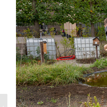
Samen aan tafel: het
Burgemeestersontbijt