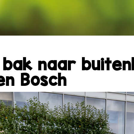
bak naar buitenl
en Bosch