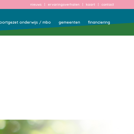
nieuws
ervaringsverhalen
kaart
contact
oortgezet onderwijs / mbo
gemeenten
financiering