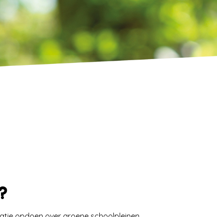
x?
ratie opdoen over groene schoolpleinen,